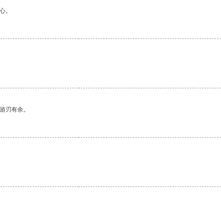
心。
中游刃有余。