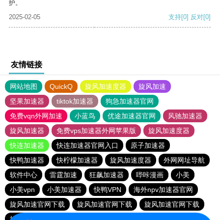
护。
2025-02-05
支持
[0]
反对
[0]
友情链接
网站地图
QuickQ
旋风加速度器
旋风加速
坚果加速器
tiktok加速器
狗急加速器官网
免费vqn外网加速
小蓝鸟
优途加速器官网
风驰加速器
旋风加速器
免费vps加速器外网苹果版
旋风加速度器
快连加速器
快连加速器官网入口
原子加速器
快鸭加速器
快柠檬加速器
旋风加速度器
外网网址导航
软件中心
雷霆加速
狂飙加速器
哔咔漫画
小美
小美vpn
小美加速器
快鸭VPN
海外npv加速器官网
旋风加速官网下载
旋风加速官网下载
旋风加速官网下载
旋风加速官网下载