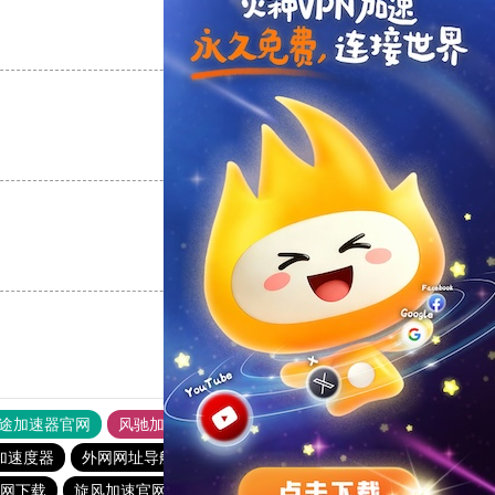
支持
[0]
反对
[0]
支持
[0]
反对
[0]
支持
[0]
反对
[0]
途加速器官网
风驰加速器
旋风加速器
加速度器
外网网址导航
软件中心
雷霆加速
狂飙加速器
网下载
旋风加速官网下载