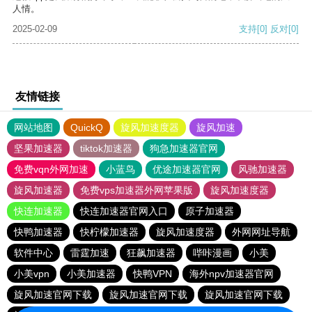
人情。
2025-02-09
支持
[0]
反对
[0]
友情链接
网站地图
QuickQ
旋风加速度器
旋风加速
坚果加速器
tiktok加速器
狗急加速器官网
免费vqn外网加速
小蓝鸟
优途加速器官网
风驰加速器
旋风加速器
免费vps加速器外网苹果版
旋风加速度器
快连加速器
快连加速器官网入口
原子加速器
快鸭加速器
快柠檬加速器
旋风加速度器
外网网址导航
软件中心
雷霆加速
狂飙加速器
哔咔漫画
小美
小美vpn
小美加速器
快鸭VPN
海外npv加速器官网
旋风加速官网下载
旋风加速官网下载
旋风加速官网下载