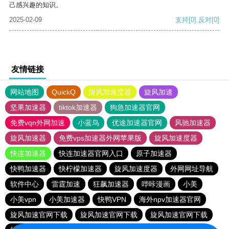
己感兴趣的知识。
2025-02-09
支持
[0]
反对
[0]
友情链接
网站地图
QuickQ
旋风加速度器
旋风加速
坚果加速器
tiktok加速器
狗急加速器官网
免费vqn外网加速
小蓝鸟
优途加速器官网
风驰加速器
旋风加速器
免费vps加速器外网苹果版
旋风加速度器
快连加速器
快连加速器官网入口
原子加速器
快鸭加速器
快柠檬加速器
旋风加速度器
外网网址导航
软件中心
雷霆加速
狂飙加速器
哔咔漫画
小美
小美vpn
小美加速器
快鸭VPN
海外npv加速器官网
旋风加速官网下载
旋风加速官网下载
旋风加速官网下载