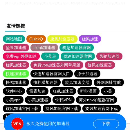
友情链接
网站地图
QuickQ
旋风加速度器
旋风加速
坚果加速器
tiktok加速器
狗急加速器官网
免费vqn外网加速
小蓝鸟
优途加速器官网
风驰加速器
旋风加速器
免费vps加速器外网苹果版
旋风加速度器
快连加速器
快连加速器官网入口
原子加速器
快鸭加速器
快柠檬加速器
旋风加速度器
外网网址导航
软件中心
雷霆加速
狂飙加速器
哔咔漫画
小美
小美vpn
小美加速器
快鸭VPN
海外npv加速器官网
旋风加速官网下载
旋风加速官网下载
旋风加速官网下载
旋风加速官网下载
永久免费使用的加速器
下载